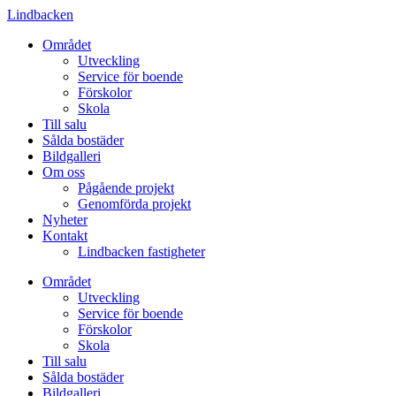
Lindbacken
Området
Utveckling
Service för boende
Förskolor
Skola
Till salu
Sålda bostäder
Bildgalleri
Om oss
Pågående projekt
Genomförda projekt
Nyheter
Kontakt
Lindbacken fastigheter
Området
Utveckling
Service för boende
Förskolor
Skola
Till salu
Sålda bostäder
Bildgalleri