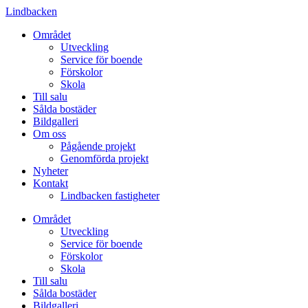
Lindbacken
Området
Utveckling
Service för boende
Förskolor
Skola
Till salu
Sålda bostäder
Bildgalleri
Om oss
Pågående projekt
Genomförda projekt
Nyheter
Kontakt
Lindbacken fastigheter
Området
Utveckling
Service för boende
Förskolor
Skola
Till salu
Sålda bostäder
Bildgalleri