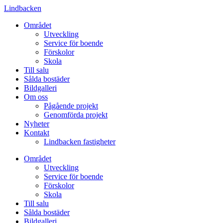
Lindbacken
Området
Utveckling
Service för boende
Förskolor
Skola
Till salu
Sålda bostäder
Bildgalleri
Om oss
Pågående projekt
Genomförda projekt
Nyheter
Kontakt
Lindbacken fastigheter
Området
Utveckling
Service för boende
Förskolor
Skola
Till salu
Sålda bostäder
Bildgalleri