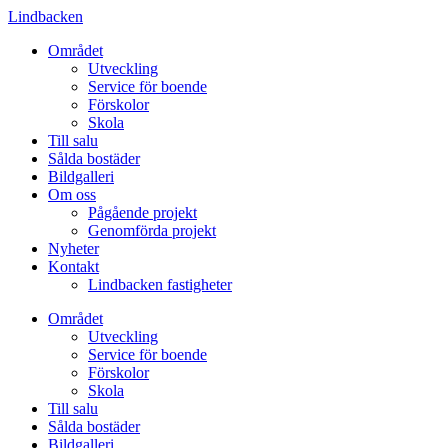
Lindbacken
Området
Utveckling
Service för boende
Förskolor
Skola
Till salu
Sålda bostäder
Bildgalleri
Om oss
Pågående projekt
Genomförda projekt
Nyheter
Kontakt
Lindbacken fastigheter
Området
Utveckling
Service för boende
Förskolor
Skola
Till salu
Sålda bostäder
Bildgalleri